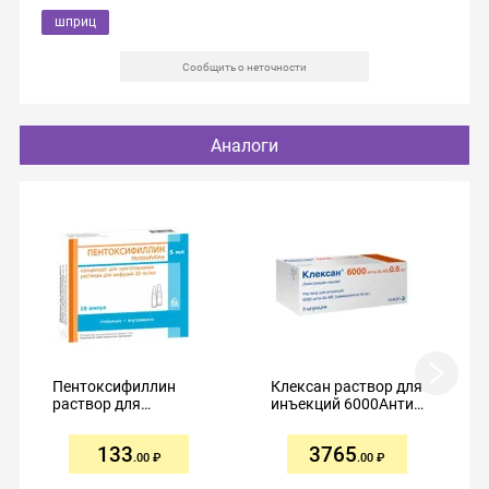
шприц
Сообщить о неточности
Аналоги
Пентоксифиллин
Клексан раствор для
раствор для
инъекций 6000Анти-
инъекций 20мг/мл
Ха МЕ/0,6мл №9
5мл №10
133
3765
.00
.00