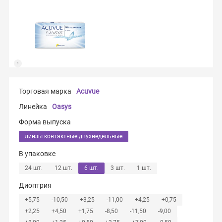
Торговая марка
Acuvue
Линейка
Oasys
Форма выпуска
линзы контактные двухнедельные
В упаковке
24 шт.
12 шт.
6 шт.
3 шт.
1 шт.
Диоптрия
+5,75
-10,50
+3,25
-11,00
+4,25
+0,75
+2,25
+4,50
+1,75
-8,50
-11,50
-9,00