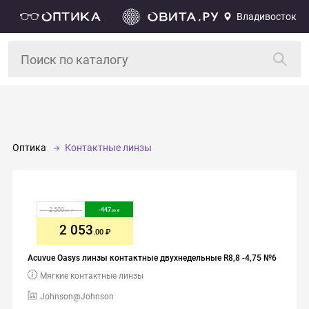
Владивосток
Оптика
Контактные линзы
2 500
-
447
.00
.00
2 053
.00
Acuvue Oasys линзы контактные двухнедельные R8,8 -4,75 №6
Мягкие контактные линзы
Johnson@Johnson