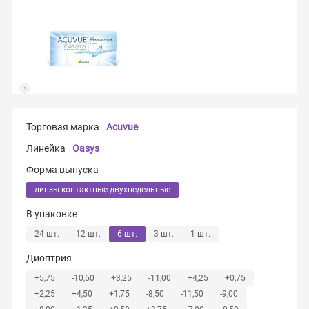
Торговая марка
Acuvue
Линейка
Oasys
Форма выпуска
линзы контактные двухнедельные
В упаковке
24 шт.
12 шт.
6 шт.
3 шт.
1 шт.
Диоптрия
+5,75
-10,50
+3,25
-11,00
+4,25
+0,75
+2,25
+4,50
+1,75
-8,50
-11,50
-9,00