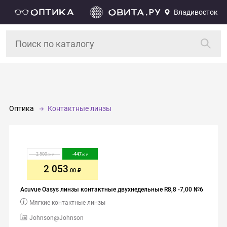
Владивосток
Оптика
Контактные линзы
2 500
-
447
.00
.00
2 053
.00
Acuvue Oasys линзы контактные двухнедельные R8,8 -7,00 №6
Мягкие контактные линзы
Johnson@Johnson