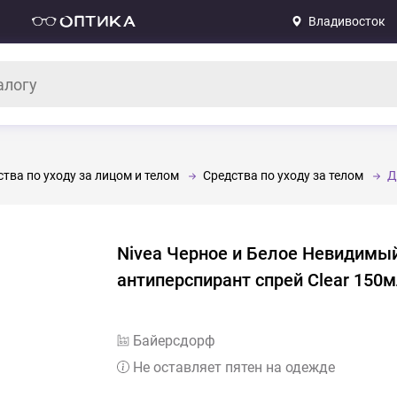
Владивосток
тва по уходу за лицом и телом
Средства по уходу за телом
Д
Nivea Черное и Белое Невидимый
антиперспирант спрей Clear 150
Байерсдорф
Не оставляет пятен на одежде