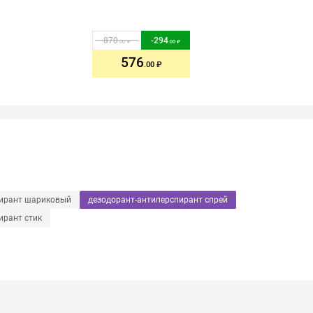
870
-
294
.00
.00
576
.00
пирант шариковый
дезодорант-антиперспирант спрей
ирант стик