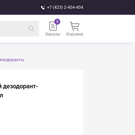
+7 (423) 2-404-404
Заказы
Корзина
езодоранты
 дезодорант-
мл