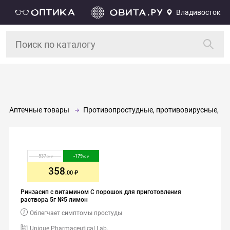
Владивосток
Аптечные товары
Противопростудные, противовирусные, и
537
-
179
.00
.00
358
.00
Ринзасип с витамином С порошок для приготовления
раствора 5г №5 лимон
Облегчает симптомы простуды
Unique Pharmaceutical Lab.