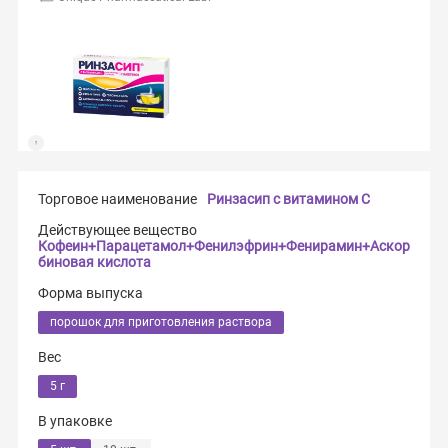
Торговое наименование
Ринзасип с витамином С
Действующее вещество
Кофеин+Парацетамол+Фенилэфрин+Фенирамин+Аскор
биновая кислота
Форма выпуска
порошок для приготовления раствора
Вес
5 г
В упаковке