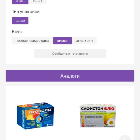
5 шт.
10 шт.
Тип упаковки
саше
Вкус
черная смородина
лимон
апельсин
Сообщить о неточности
Аналоги