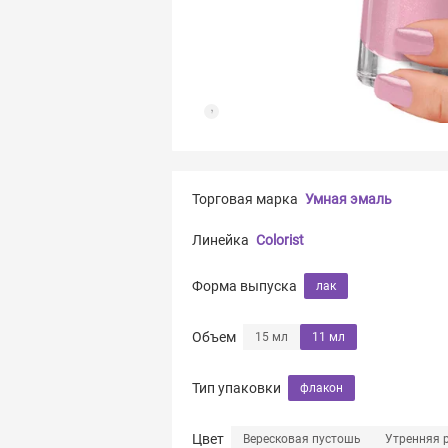
Торговая марка
Умная эмаль
Линейка
Colorist
Форма выпуска
лак
Объем
15 мл
11 мл
Тип упаковки
флакон
Цвет
Вересковая пустошь
Утренняя 