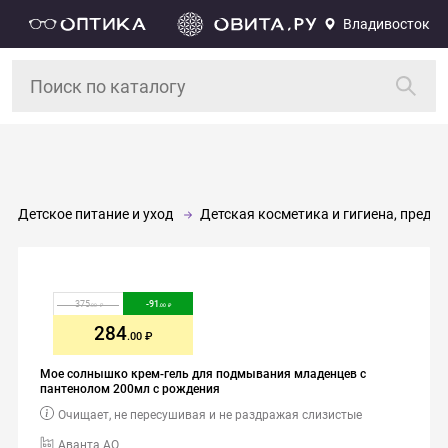
Владивосток
Детское питание и уход
Детская косметика и гигиена, предм
375
-
91
.00
.00
284
.00
Мое солнышко крем-гель для подмывания младенцев с
пантенолом 200мл с рождения
Очищает, не пересушивая и не раздражая слизистые
Аванта АО