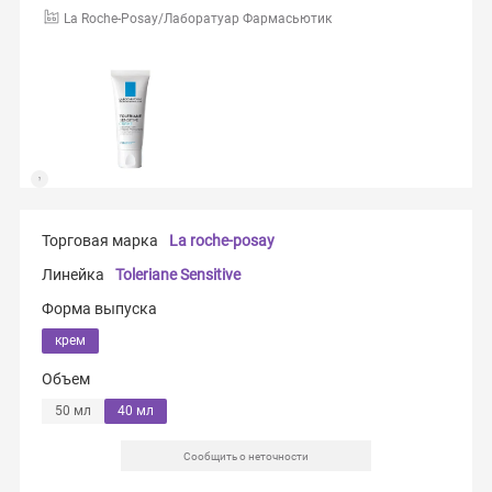
La Roche-Posay/Лаборатуар Фармасьютик
Торговая марка
La roche-posay
Линейка
Toleriane Sensitive
Форма выпуска
крем
Объем
50 мл
40 мл
Сообщить о неточности