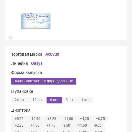
Торговая марка
Acuvue
Линейка
Oasys
Форма выпуска
линзы контактные двухнедельные
В упаковке
24 шт.
12 шт.
6 шт.
3 шт.
1 шт.
Диоптрия
+5,75
-10,50
+3,25
-11,00
+4,25
+0,75
+2,25
+4,50
+1,75
-8,50
-11,50
-9,00