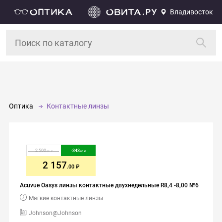
Владивосток
Оптика
Контактные линзы
2 500
-
343
.00
.00
2 157
.00
Acuvue Oasys линзы контактные двухнедельные R8,4 -8,00 №6
Мягкие контактные линзы
Johnson@Johnson