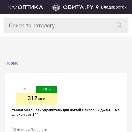
Владивосток
Новые
472
-
160
.00
.00
312
.00
Умная эмаль лак укрепитель для ногтей Сливовый джем 11мл
флакон арт.144
Френчи Продактс