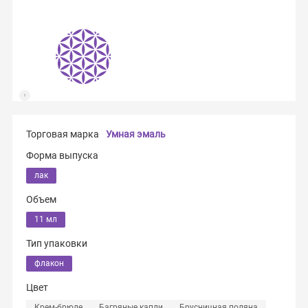
Торговая марка
Умная эмаль
Форма выпуска
лак
Объем
11 мл
Тип упаковки
флакон
Цвет
Крем-брюле
Багряные капли
Брусничная поляна