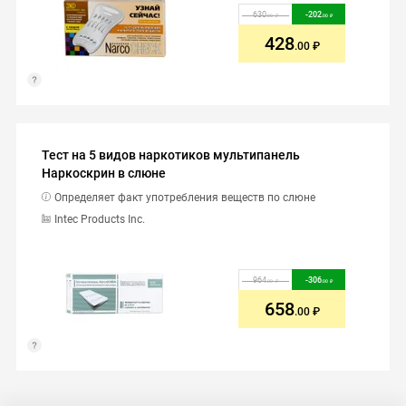
630
-
202
.00
.00
428
.00
Тест на 5 видов наркотиков мультипанель
Наркоскрин в слюне
Определяет факт употребления веществ по слюне
Intec Products Inc.
964
-
306
.00
.00
658
.00