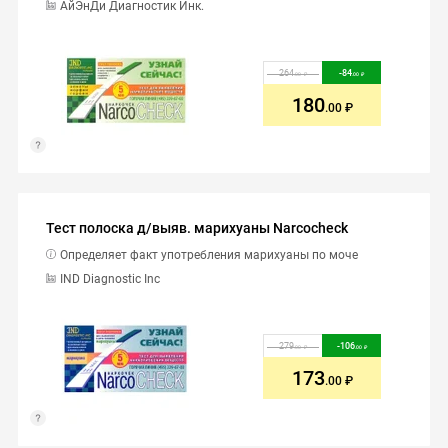
АйЭнДи Диагностик Инк.
264
-
84
.00
.00
180
.00
Тест полоска д/выяв. марихуаны Narcocheck
Определяет факт употребления марихуаны по моче
IND Diagnostic Inc
279
-
106
.00
.00
173
.00