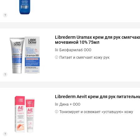
Librederm Uramax крем для рук смягча
мочевиной 10% 75мл
Биофармлаб ООО
Питает и смягчает кожу рук
Librederm Aevit крем для рук питатель
Дина + ООО
Тонизирует и освежает «уставшую» кожу