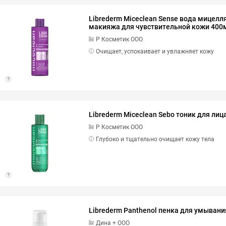
Librederm Miceclean Sense вода мицелл
макияжа для чувствительной кожи 400
Р Косметик ООО
Очищает, успокаивает и увлажняет кожу
Librederm Miceclean Sebo тоник для ли
Р Косметик ООО
Глубоко и тщательно очищает кожу тела
Librederm Panthenol пенка для умыван
Дина + ООО