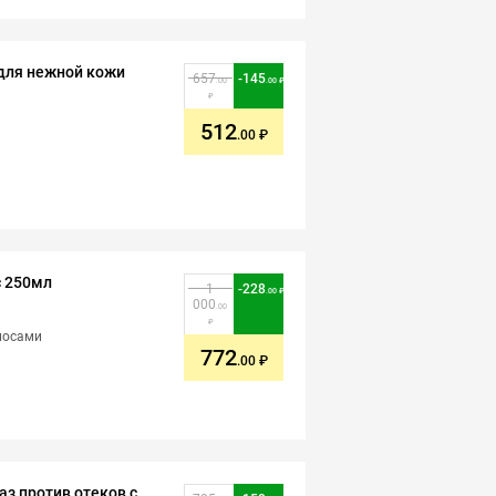
 для нежной кожи
657
-
145
.00
.00
512
.00
с 250мл
1
-
228
.00
000
.00
лосами
772
.00
аз против отеков с