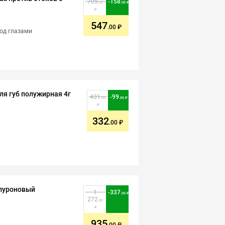
705
-
158
.00
.00
547
.00
под глазами
ля губ полужирная 4г
431
-
99
.00
.00
332
.00
алуроновый
1
-
337
.00
272
.00
935