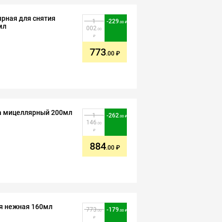
ярная для снятия
1
-
229
.00
мл
002
.00
773
.00
ца мицеллярный 200мл
1
-
262
.00
146
.00
884
.00
ия нежная 160мл
773
-
179
.00
.00