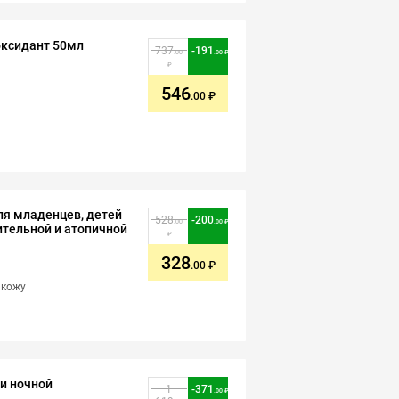
иоксидант 50мл
737
-
191
.00
.00
546
.00
ля младенцев, детей
528
-
200
.00
.00
ительной и атопичной
328
.00
 кожу
еи ночной
1
-
371
.00