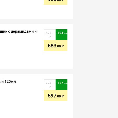
.00
ющий с церамидами и
877
-
194
.00
.00
683
.00
ный 125мл
774
-
177
.00
.00
597
.00