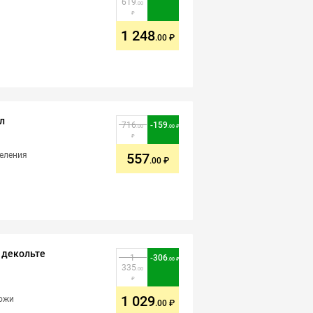
619
.00
1 248
.00
л
716
-
159
.00
.00
деления
557
.00
и декольте
1
-
306
.00
335
.00
1 029
кожи
.00