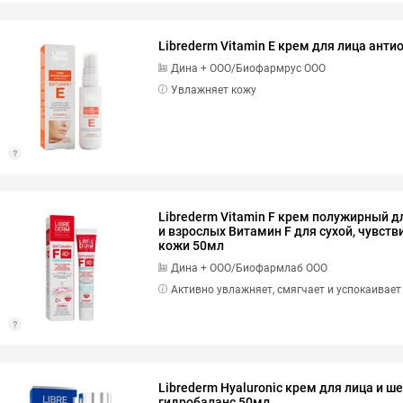
Librederm Vitamin E крем для лица ант
Дина + ООО/Биофармрус ООО
Увлажняет кожу
Librederm Vitamin F крем полужирный д
и взрослых Витамин F для сухой, чувств
кожи 50мл
Дина + ООО/Биофармлаб ООО
Активно увлажняет, смягчает и успокаивает
Librederm Hyaluronic крем для лица и ш
гидробаланс 50мл