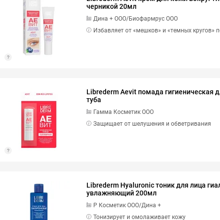
черникой 20мл
Дина + ООО/Биофармрус ООО
Избавляет от «мешков» и «темных кругов» 
Librederm Aevit помада гигиеническая д
туба
Гамма Косметик ООО
Защищает от шелушения и обветривания
Librederm Hyaluronic тоник для лица ги
увлажняющий 200мл
Р Косметик ООО/Дина +
Тонизирует и омолаживает кожу