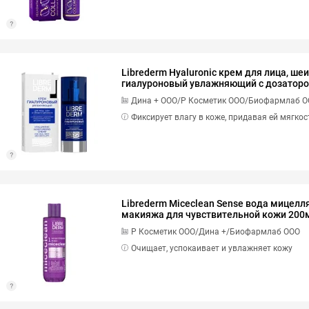
Librederm Hyaluronic крем для лица, ше
гиалуроновый увлажняющий с дозатор
Дина + ООО/Р Косметик ООО/Биофармлаб 
Фиксирует влагу в коже, придавая ей мягко
Librederm Miceclean Sense вода мицелл
макияжа для чувствительной кожи 200
Р Косметик ООО/Дина +/Биофармлаб ООО
Очищает, успокаивает и увлажняет кожу