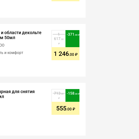
и и области декольте
1
-
371
.00
ом 50мл
617
.00
ООО
1 246
сть и комфорт
.00
ярная для снятия
713
-
158
.00
.00
мл
555
.00