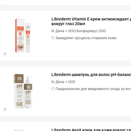
Librederm Vitamin E крем антиоксидант
вокруг глаз 20мл
Дина + ООО/Биофармрус ООО
Замедляет процессы старения кожи
Librederm шампунь для волос pH-балан
Дина + ООО
Предназначен для ежедневного ухода за во
Librederm Aevit крем для кожи вокруг гл