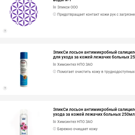
Эликси ООО
Предотвращает контакт кожи рук с загрязн
ЭликСи лосьон антимикробный салицил
для ухода за кожей лежачих больных 2
Химсинтез НПО ЗАО
Помогает очистить кожу в труднодоступных
ЭликСи лосьон антимикробный салицил
ухода за кожей лежачих больных 250мл
Химсинтез НПО ЗАО
Бережно очищает кожу