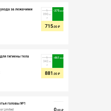
/ухода за лежачими
1
-
375
.00
090
.00
715
.00
для гигиены тела
1
-
461
.00
342
.00
881
х
.00
ытья головы №1
0
r Limited
.00