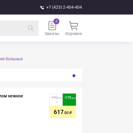
+7 (423) 2-404-404
Заказы
Корзина
чих больных
елом нежное
792
-
175
.00
.00
617
.00