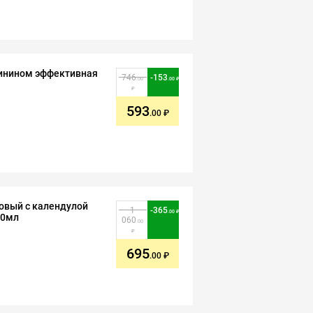
ргинином эффективная
746
-
153
.00
.00
593
.00
овый с календулой
1
-
365
.00
50мл
060
.00
695
.00