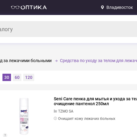
Владивосток
д за лежачими больными
Средства по уходу за телом для лежа
30
60
120
Seni Care пенка для мытья и ухода за т
очищение пантенол 250мл
TZMO SA
Очищает кожу лежачих больных