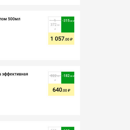
елом 500мл
1
-
315
.00
372
.00
1 057
.00
ка эффективная
822
-
182
.00
.00
640
.00