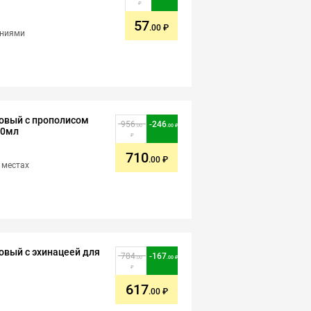
57
.00
ениями
овый с прополисом
956
-
246
.00
.00
50мл
710
.00
 местах
овый с эхинацеей для
784
-
167
.00
.00
617
.00