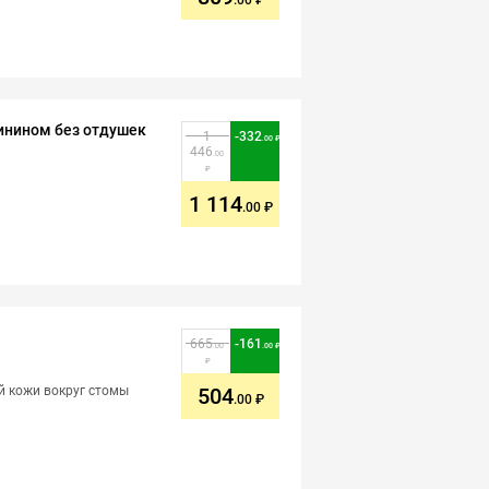
.00
гинином без отдушек
1
-
332
.00
446
.00
1 114
.00
665
-
161
.00
.00
й кожи вокруг стомы
504
.00