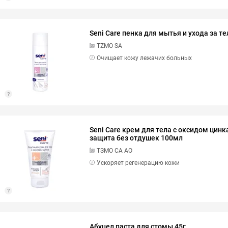
Seni Care пенка для мытья и ухода за т
TZMO SA
Очищает кожу лежачих больных
Seni Care крем для тела с оксидом цин
защита без отдушек 100мл
ТЗМО СА АО
Ускоряет регенерацию кожи
Абуцел паста для стомы 45г