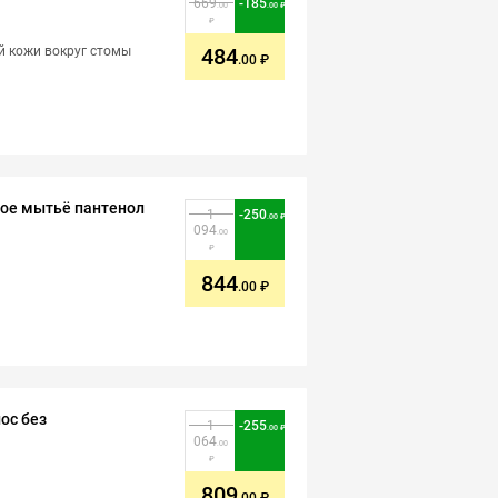
669
-
185
.00
.00
й кожи вокруг стомы
484
.00
ное мытьё пантенол
1
-
250
.00
094
.00
844
.00
ос без
1
-
255
.00
064
.00
809