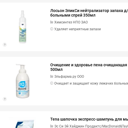
Лосьон ЭликСи нейтрализатор запаха д
больными спрей 350мл
Химсинтез НПО ЗАО
Удаляет неприятные запахи
Очищение и здоровье пена очищающая 
500мл
Эльфарма.ру ООО
Очищает и защищает кожу лежачих больны
Tena шапочка экспресс-шампунь для м
Эс Си Эй Хайджин Продактс/MacDonaid&Taylo