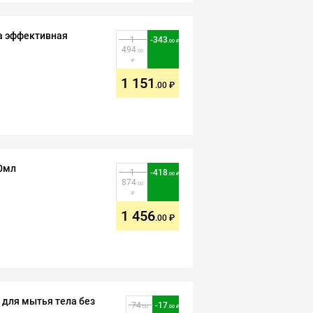
ка эффективная
1
-
343
.00
494
.00
1 151
.00
00мл
1
-
418
.00
874
.00
1 456
.00
 для мытья тела без
74
-
17
.00
.00