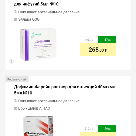
для инфузий 5мл №10
Повышает артериальное давление
Эллара ООО
405
-
137
.00
.00
268
.00
Рецептурный
Дофамин-Ферейн раствор для инъекций 40мг/мл
5мл №10
Повышает артериальное давление
Брынцалов А ПАО
510
-
170
.00
.00