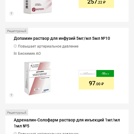
257
.22
Рецептурный
Допамин раствор для инфузий 5мг/мл 5мл №10
Повышает артериальное давление
Биохимик АО
147
-
50
.00
.00
97
.00
Рецептурный
Адреналин-Солофарм раствор для инъекций 1мг/мл
1мл №5