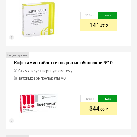
147
-
5
.16
.69
141
.47
Рецептурный
Кофетамин таблетки покрытые оболочкой №10
Стимулирует нервную систему
Татхимфармпрепараты АО
426
-
82
.00
.00
344
.00