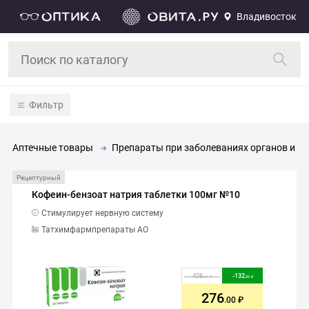
Владивосток
Фильтр
Аптечные товары
Препараты при заболеваниях органов и си
Рецептурный
Кофеин-бензоат натрия таблетки 100мг №10
Стимулирует нервную систему
Татхимфармпрепараты АО
408
-
132
.00
.00
276
.00