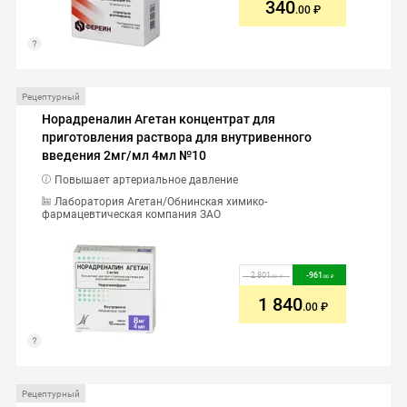
340
.00
Рецептурный
Норадреналин Агетан концентрат для
приготовления раствора для внутривенного
введения 2мг/мл 4мл №10
Повышает артериальное давление
Лаборатория Агетан/Обнинская химико-
фармацевтическая компания ЗАО
2 801
-
961
.00
.00
1 840
.00
Рецептурный