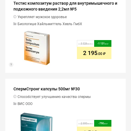
Тестис композитум раствор для внутримышечного и
подкожного введения 2,2мл №5
Укрепляет мужское здоровье
Биологише Хайльмиттель Хеель ГмбХ
3 326
-
1 131
.00
.00
2 195
.00
СпермСтронг капсулы 500мг №30
Способствует улучшению качества спермы
ВИС ООО
2 300
-
790
.00
.00