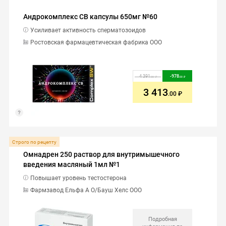
Андрокомплекс СВ капсулы 650мг №60
Усиливает активность сперматозоидов
Ростовская фармацевтическая фабрика ООО
4 391
-
978
.00
.00
3 413
.00
Строго по рецепту
Омнадрен 250 раствор для внутримышечного
введения масляный 1мл №1
Повышает уровень тестостерона
Фармзавод Ельфа А О/Бауш Хелс ООО
Подробная