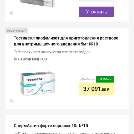
Уточнить
Рецептурный
Тестивелл лиофилизат для приготовления раствора
для внутримышечного введения 5мг №10
Увеличивает количество сперматозоидов
Самсон Мед ООО
46 444
-
9 353
.00
.00
37 091
.00
СпермАктин форте порошок 10г №15
Повышает количество и концентрацию сперматозоидов