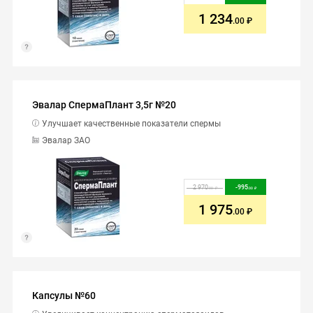
1 234
.00
Эвалар СпермаПлант 3,5г №20
Улучшает качественные показатели спермы
Эвалар ЗАО
2 970
-
995
.00
.00
1 975
.00
Капсулы №60