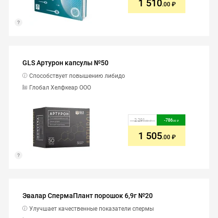
1 510
.00
GLS Артурон капсулы №50
Способствует повышению либидо
Глобал Хелфкеар ООО
2 291
-
786
.00
.00
1 505
.00
Эвалар СпермаПлант порошок 6,9г №20
Улучшает качественные показатели спермы