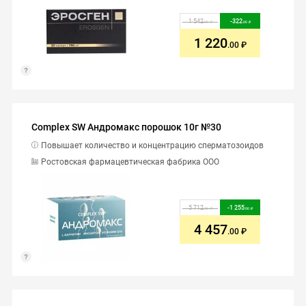
1 542
-
322
.00
.00
1 220
.00
Complex SW Андромакс порошок 10г №30
Повышает количество и концентрацию сперматозоидов
Ростовская фармацевтическая фабрика ООО
5 712
-
1 255
.00
.00
4 457
.00