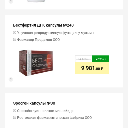
Бестфертил ДГК капсулы №240
Улучшает репродуктивную функцию у мужчин
Фармакор Продакшн ООО
12 475
-
2 494
.00
.00
9 981
.00
Эросген капсулы №30
Способствует повышению либидо
Ростовская фармацевтическая фабрика ООО