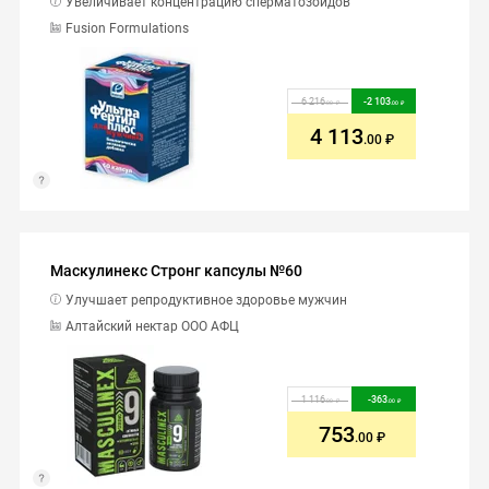
Увеличивает концентрацию сперматозоидов
Fusion Formulations
6 216
-
2 103
.00
.00
4 113
.00
Маскулинекс Стронг капсулы №60
Улучшает репродуктивное здоровье мужчин
Алтайский нектар ООО АФЦ
1 116
-
363
.00
.00
753
.00