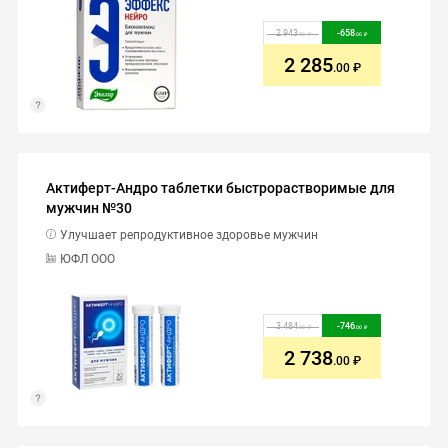
2 943
-
658
.00
.00
2 285
.00
Актиферт-Андро таблетки быстрорастворимые для
мужчин №30
Улучшает репродуктивное здоровье мужчин
ЮФЛ ООО
3 484
-
746
.00
.00
2 738
.00