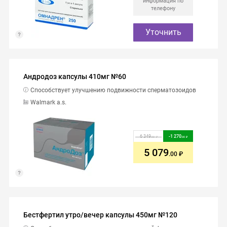
информация по
телефону
Уточнить
Андродоз капсулы 410мг №60
Способствует улучшению подвижности сперматозоидов
Walmark a.s.
6 349
-
1 270
.00
.00
5 079
.00
Бестфертил утро/вечер капсулы 450мг №120