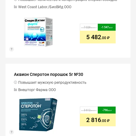
West Coast Labor./БиоВИд ООО
7 029
-
1 547
.00
.00
5 482
.00
Аквион Сперотон порошок 5г №30
Повышает мужскую репродуктивность
Внешторг Фарма ООО
3 612
-
796
.00
.00
2 816
.00