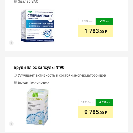
Эвалар ЗАО
2 709
-
926
.00
.00
1 783
.00
Бруди плюс капсулы №90
Улучшает активность и состояние сперматозоидов
Бруди Текнолоджи
14 716
-
4 931
.00
.00
9 785
.00