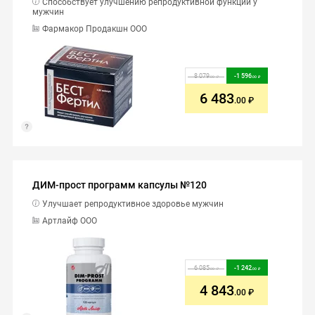
Способствует улучшению репродуктивной функции у
мужчин
Фармакор Продакшн ООО
8 079
-
1 596
.00
.00
6 483
.00
ДИМ-прост программ капсулы №120
Улучшает репродуктивное здоровье мужчин
Артлайф ООО
6 085
-
1 242
.00
.00
4 843
.00