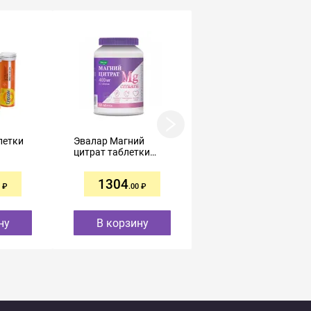
летки
Эвалар Магний
Магний плюс
цитрат таблетки
таблетки шипучие
покрытые
№10
оболочкой 200мг
1304
385
№60
.00
.00
ну
В корзину
В корзину