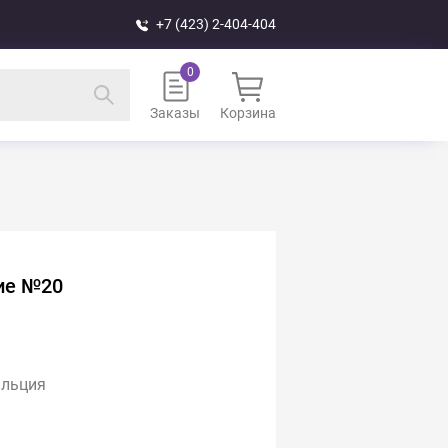
+7 (423) 2-404-404
Заказы
Корзина
ие №20
альция