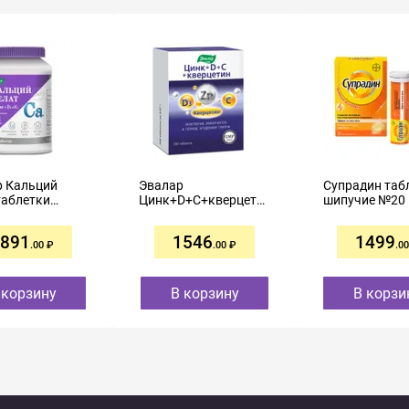
р Кальций
Эвалар
Супрадин таб
таблетки
Цинк+D+C+кверцетин
шипучие №20
тые
таблетки №200
кой 1,3г
891
1546
1499
.00
.00
.00
 корзину
В корзину
В корзи