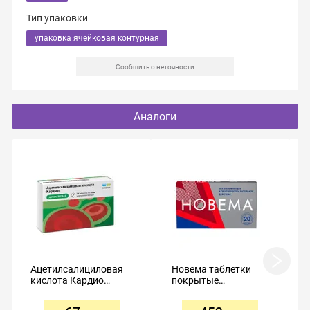
Тип упаковки
упаковка ячейковая контурная
Сообщить о неточности
Аналоги
Ацетилсалициловая
Новема таблетки
кислота Кардио
покрытые
таблетки
пленочной
кишечнорастворимые
оболочкой 275мг