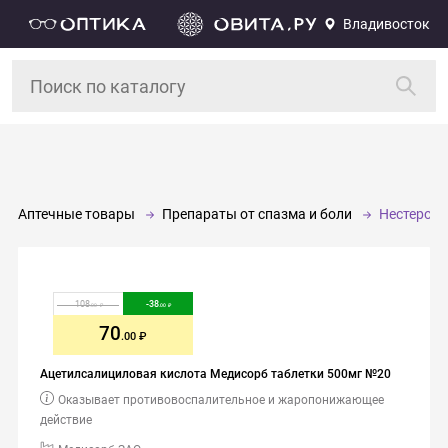
Владивосток
Аптечные товары
Препараты от спазма и боли
Нестерои
108
-
38
.00
.00
70
.00
Ацетилсалициловая кислота Медисорб таблетки 500мг №20
Оказывает противовоспалительное и жаропонижающее
действие