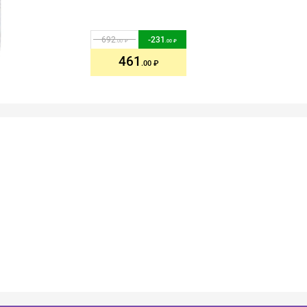
692
-
231
.00
.00
461
.00