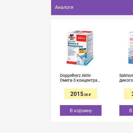
Аналоги
Doppelherz Aktiv
Salmon
Омега-3 концентрат
дикого
капсулы №60
лосося
300мг 
2015
.00
В корзину
В