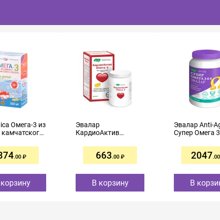
ica Омега-3 из
Эвалар
Эвалар Anti-A
 камчатского
КардиоАктив
Супер Омега 3
 капсулы
Омега-3 капсулы
капсулы №80
№84 с 3 лет
1000мг №30
374
663
2047
.00
.00
.00
 корзину
В корзину
В корзи