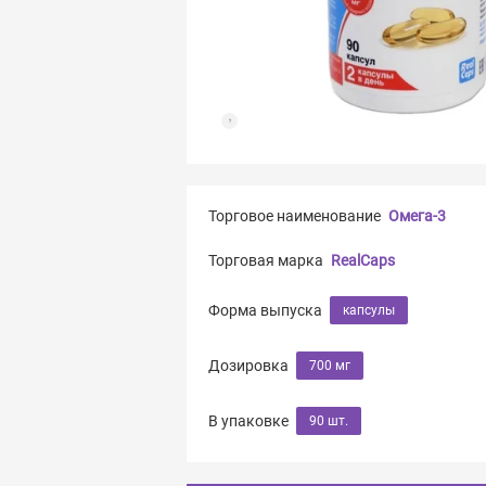
Торговое наименование
Омега-3
Торговая марка
RealCaps
Форма выпуска
капсулы
Дозировка
700 мг
В упаковке
90 шт.