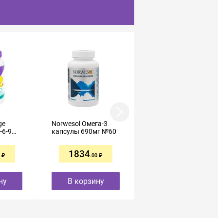
ge
Norwesol Омега-3
Эвалар Ликопин
-6-9
капсулы 690мг №60
капсулы 0,7г №30
1834
1225
.00
.00
ну
В корзину
В корзину