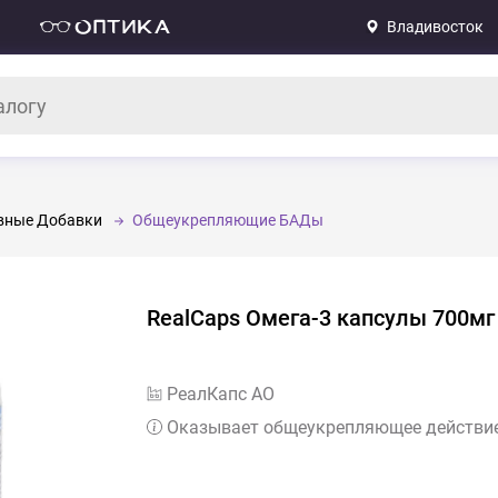
Владивосток
вные Добавки
Общеукрепляющие БАДы
RealCaps Омега-3 капсулы 700м
РеалКапс АО
Оказывает общеукрепляющее действи