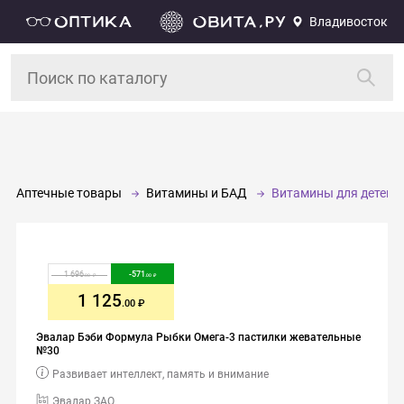
Владивосток
Аптечные товары
Витамины и БАД
Витамины для детей
1 696
-
571
.00
.00
1 125
.00
Эвалар Бэби Формула Рыбки Омега-3 пастилки жевательные
№30
Развивает интеллект, память и внимание
Эвалар ЗАО