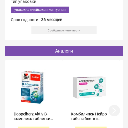
Тип упаковки
упаковка ячейковая контурная
Срок годности
36 месяцев
Сообщить о неточности
Аналоги
Doppelherz Aktiv B-
Комбилипен Нейро
комплекс таблетки
табс таблетки
№30
покрытые
пленочной