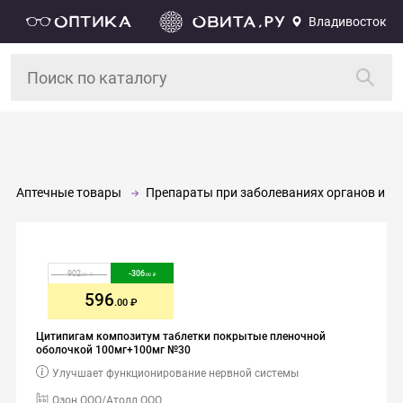
Владивосток
Аптечные товары
Препараты при заболеваниях органов и си
902
-
306
.00
.00
596
.00
Цитипигам композитум таблетки покрытые пленочной
оболочкой 100мг+100мг №30
Улучшает функционирование нервной системы
Озон ООО/Атолл ООО