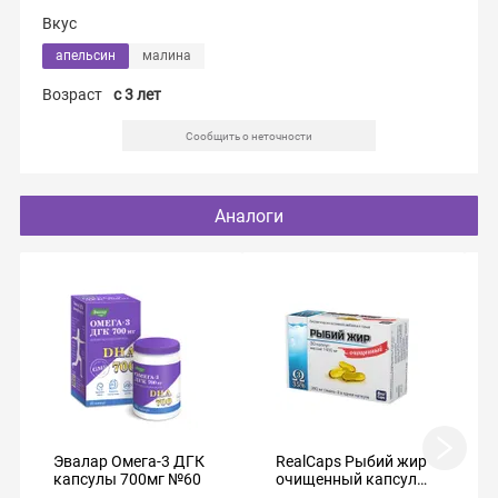
Вкус
апельсин
малина
Возраст
c 3 лет
Сообщить о неточности
Аналоги
Эвалар Омега-3 ДГК
RealCaps Рыбий жир
капсулы 700мг №60
очищенный капсулы
№30