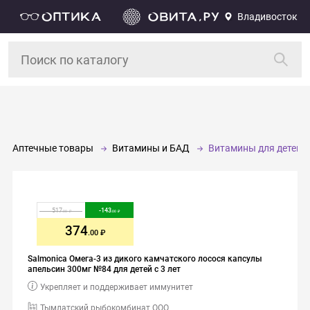
Владивосток
Аптечные товары
Витамины и БАД
Витамины для детей
517
-
143
.00
.00
374
.00
Salmonica Омега-3 из дикого камчатского лосося капсулы
апельсин 300мг №84 для детей с 3 лет
Укрепляет и поддерживает иммунитет
Тымлатский рыбокомбинат ООО