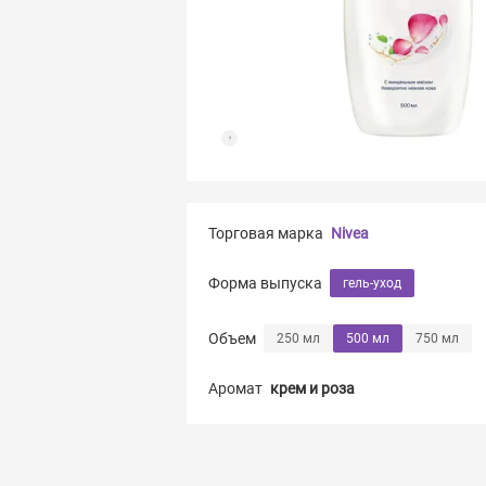
Торговая марка
Nivea
Форма выпуска
гель-уход
Объем
250 мл
500 мл
750 мл
Аромат
крем и роза