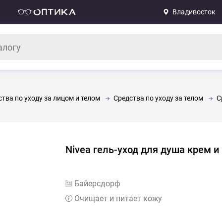
Владивосток
тва по уходу за лицом и телом
Средства по уходу за телом
С
Nivea гель-уход для душа крем и
Байерсдорф
Очищает и питает кожу