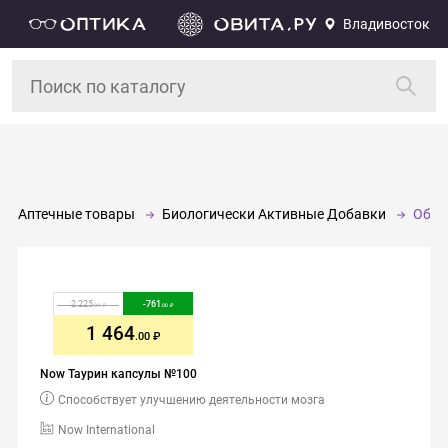
Владивосток
Аптечные товары
Биологически Активные Добавки
Обще
2 225
-
761
.00
.00
1 464
.00
Now Таурин капсулы №100
Способствует улучшению деятельности мозга
Now International