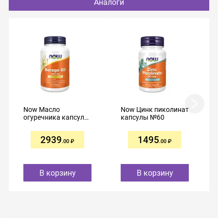
Аналоги
Now Масло
Now Цинк пиколинат
огуречника капсулы
капсулы №60
№60
2939
1495
.00
.00
В корзину
В корзину