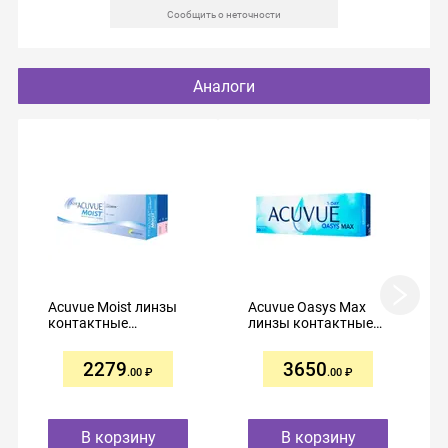
Сообщить о неточности
Аналоги
Acuvue Moist линзы
Acuvue Oasys Max
контактные
линзы контактные
однодневные R8,5
однодневные R8,5
-4,50 №30
-4,50 №30
2279
3650
.00
.00
В корзину
В корзину