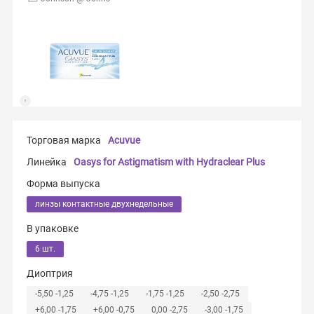
Торговая марка
Acuvue
Линейка
Oasys for Astigmatism with Hydraclear Plus
Форма выпуска
линзы контактные двухнедельные
В упаковке
6 шт.
Диоптрия
-5,50 -1,25
-4,75 -1,25
-1,75 -1,25
-2,50 -2,75
+6,00 -1,75
+6,00 -0,75
0,00 -2,75
-3,00 -1,75