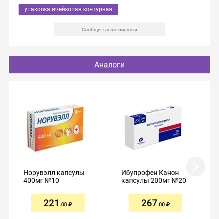
упаковка ячейковая контурная
Сообщить о неточности
Аналоги
Норувэлл капсулы
Ибупрофен Канон
400мг №10
капсулы 200мг №20
221
267
.00
.00