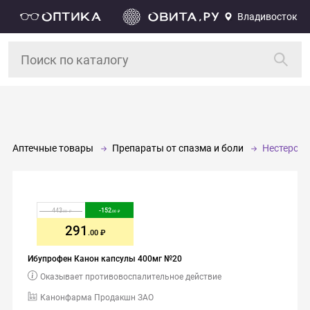
Владивосток
Аптечные товары
Препараты от спазма и боли
Нестерои
443
-
152
.00
.00
291
.00
Ибупрофен Канон капсулы 400мг №20
Оказывает противовоспалительное действие
Канонфарма Продакшн ЗАО