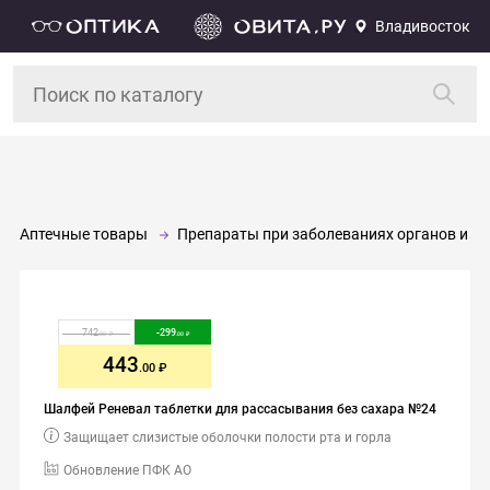
Владивосток
Аптечные товары
Препараты при заболеваниях органов и си
742
-
299
.00
.00
443
.00
Шалфей Реневал таблетки для рассасывания без сахара №24
Защищает слизистые оболочки полости рта и горла
Обновление ПФК АО