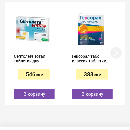
Септолете Тотал
Гексорал табс
таблетки для
классик таблетки
рассасывания
для рассасывания
3мг+1мг №16 лимон
№16 мед лимон
546
383
и мед
.00
.00
В корзину
В корзину