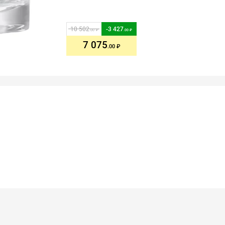
10 502
-
3 427
.00
.00
7 075
.00