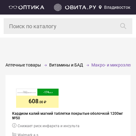
Владивосток
Аптечные товары
Витамины и БАД
Макро- и микроэлеме
782
-
174
.00
.00
608
.00
Кардиом калий магний таблетки покрытые оболочкой 1200мг
№50
Снижает риск инфаркта и инсульта
Walmark a.s.