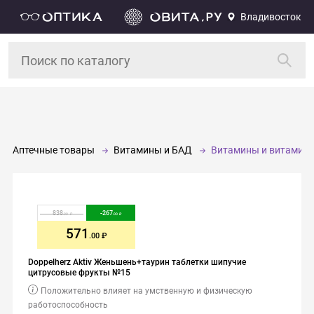
Владивосток
Аптечные товары
Витамины и БАД
Витамины и витамин
838
-
267
.00
.00
571
.00
Doppelherz Aktiv Женьшень+таурин таблетки шипучие
цитрусовые фрукты №15
Положительно влияет на умственную и физическую
работоспособность