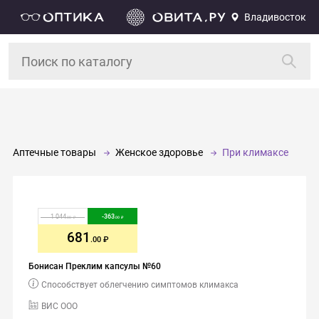
Владивосток
Аптечные товары
Женское здоровье
При климаксе
1 044
-
363
.00
.00
681
.00
Бонисан Преклим капсулы №60
Способствует облегчению симптомов климакса
ВИС ООО