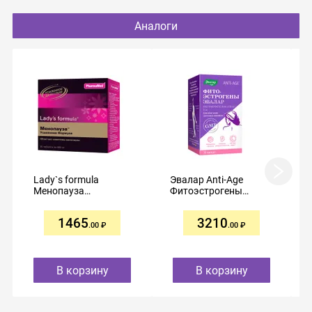
Аналоги
Lady`s formula
Эвалар Anti-Age
Менопауза
Фитоэстрогены
усиленная капсулы
капсулы
№30
кишечнорастворимые
1465
3210
№30
.00
.00
В корзину
В корзину