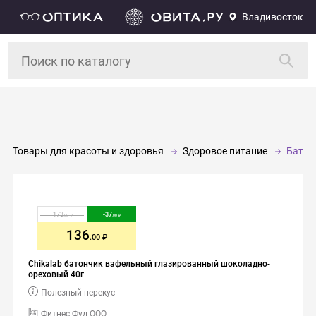
Владивосток
Товары для красоты и здоровья
Здоровое питание
Батон
173
-
37
.00
.00
136
.00
Chikalab батончик вафельный глазированный шоколадно-
ореховый 40г
Полезный перекус
Фитнес Фуд ООО