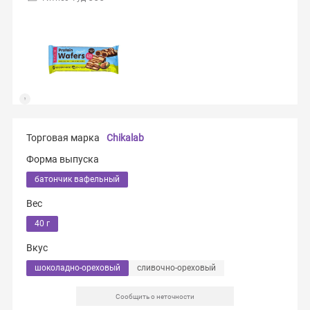
Торговая марка
Chikalab
Форма выпуска
батончик вафельный
Вес
40 г
Вкус
шоколадно-ореховый
сливочно-ореховый
Сообщить о неточности