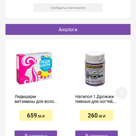
Сообщить о неточности
Аналоги
Ледишарм
Нагипол 1 Дрожжи
витамины для волос
пивные для ногтей,
таблетки 633мг №30
волос и кожи
таблетки №100
659
260
.00
.00