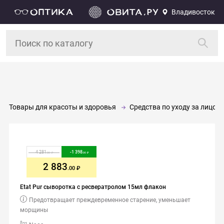
Владивосток
Товары для красоты и здоровья
Средства по уходу за лицом 
4 281
-
1 398
.00
.00
2 883
.00
Etat Pur сыворотка с ресвератролом 15мл флакон
Предотвращает преждевременное старение, уменьшает
морщины