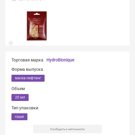
Торговая марка
HydroBionique
Форма выпуска
маска-лифтинг
Объем
20 мл
Тип упаковки
саше
Сообщить о неточности