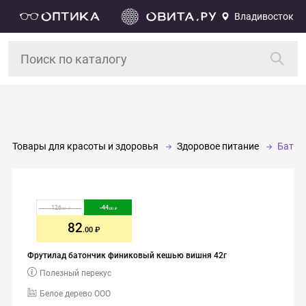
Владивосток
Товары для красоты и здоровья
Здоровое питание
Батон
126
-
44
.00
.00
82
.00
Фрутилад батончик финиковый кешью вишня 42г
Полезный перекус
Белое дерево ООО