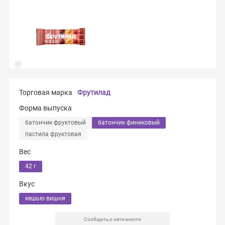
Торговая марка
Фрутилад
Форма выпуска
батончик фруктовый
батончик финиковый
пастила фруктовая
Вес
42 г
Вкус
кешью вишня
Сообщить о неточности