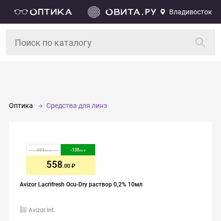
Владивосток
Оптика
Средства для линз
693
-
135
.00
.00
558
.00
Avizor Lacrifresh Ocu-Dry раствор 0,2% 10мл
Avizor Int.