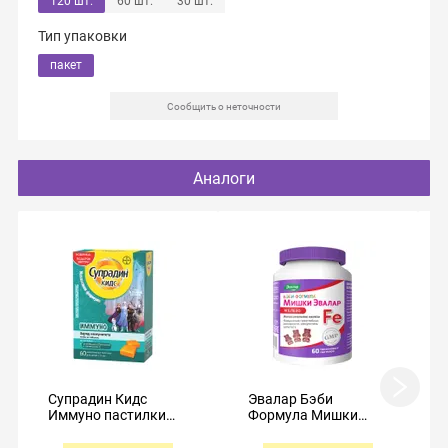
120 шт.
60 шт.
30 шт.
Тип упаковки
пакет
Сообщить о неточности
Аналоги
Супрадин Кидс
Эвалар Бэби
Иммуно пастилки
Формула Мишки
жевательные №60 с
Железо пастилки
3 лет
жевательные №60