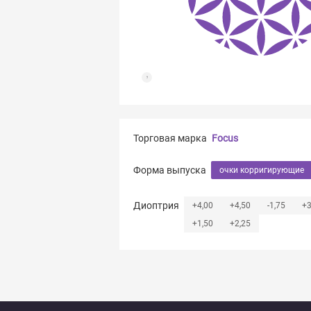
Торговая марка
Focus
Форма выпуска
очки корригирующие
Диоптрия
+4,00
+4,50
-1,75
+3
+1,50
+2,25