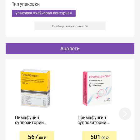
Тип упаковки
упаковка ячейковая контурная
Сообщить о неточности
Аналоги
Пимафуцин
Примафунгин
суппозитории
суппозитории
вагинальные 100мг
вагинальные 100мг
№6
№6
567
501
.00
.00