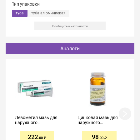
Тип упаковки
туба
туба алюминиевая
Сообщить о неточности
Аналоги
Левометил мазь для
Цинковая мазь для
наружного
наружного
применения 30г
применения 10% 25г
222
98
.00
.00