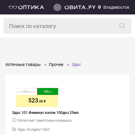
Владивосток
Аптечные товары
Прочее
Эдас
776
-
253
.00
.00
523
.00
Эдас 101 Феминус капли 100доз 25мл
Облегчает симптомы климакса
Эдас Холдинг ОАО