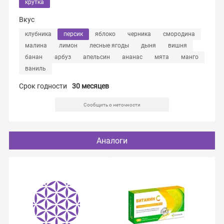
крутка
Вкус
клубника
персик
яблоко
черника
смородина
малина
лимон
лесные ягоды
дыня
вишня
банан
арбуз
апельсин
ананас
мята
манго
ваниль
Срок годности
30 месяцев
Сообщить о неточности
Аналоги