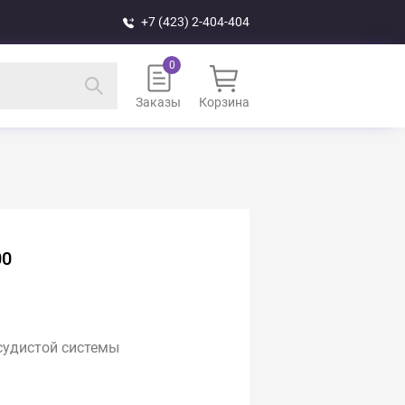
+7 (423) 2-404-404
Заказы
Корзина
00
судистой системы