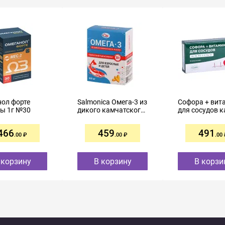
ол форте
Salmonica Омега-3 из
Софора + вит
ы 1г №30
дикого камчатского
для сосудов 
лосося капсулы
№30
600мг №45
466
459
491
.00
.00
.00
 корзину
В корзину
В корзи