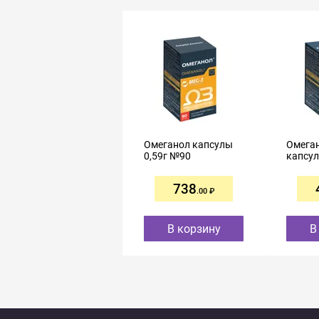
Омеганол капсулы
Омеган
0,59г №90
капсул
738
.00
В корзину
В