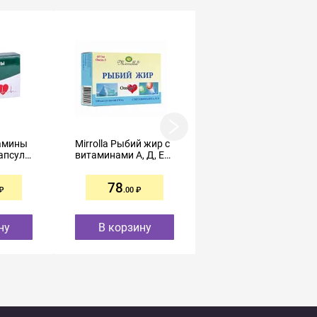
амины
Mirrolla Рыбий жир с
Norwesol Омега-3
капсулы
витаминами А, Д, Е
капсулы 690мг №60
капсулы №100
78
1834
.00
.00
ну
В корзину
В корзину