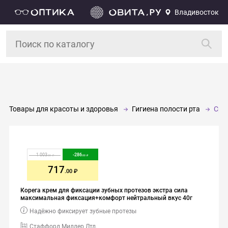
Владивосток
Товары для красоты и здоровья
Гигиена полости рта
Сре
1 003
-
286
.00
.00
717
.00
Корега крем для фиксации зубных протезов экстра сила
максимальная фиксация+комфорт нейтральный вкус 40г
Надёжно фиксирует зубные протезы
Стаффорд Миллер Лтд.