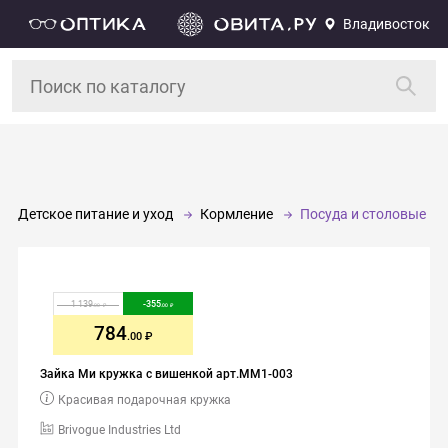
Владивосток
Детское питание и уход
Кормление
Посуда и столовые п
1 139
-
355
.00
.00
784
.00
Зайка Ми кружка с вишенкой арт.MM1-003
Красивая подарочная кружка
Brivogue Industries Ltd