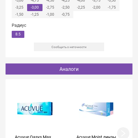
-5,00
-4,75
-4,50
-4,25
-4,00
-3,75
-3,50
-3,25
-3,00
-2,75
-2,50
-2,25
-2,00
-1,75
-1,50
-1,25
-1,00
-0,75
Радиус
8.5
Сообщить о неточности
Аналоги
Acuvue Oasys Max
Acuvue Moist линзы