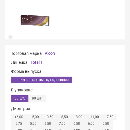
Торговая марка
Alcon
Линейка
Total 1
Форма выпуска
линзы контактные однодневные
В упаковке
30 шт.
90 шт.
Диоптрия
+6,00
+5,00
-0,50
-8,50
-8,00
-11,00
-7,50
-5,75
-5,25
-9,50
-7,00
-6,50
-6,00
-5,50