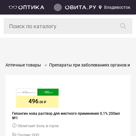
Владивосток
Аптечные товары
Препараты при заболеваниях органов и си
678
-
182
.00
.00
496
.00
Гелангин нова раствор для местного применения 0,1% 200мл
№1
Облегчает боль в горле
Гротекс ООО