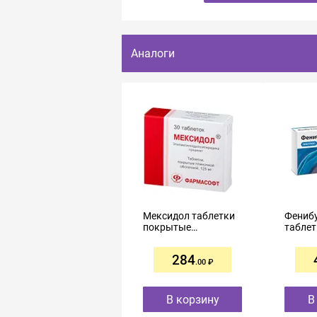
Аналоги
Мексидол таблетки
Фенибу
покрытые
таблет
пленочной
оболочкой 125мг
284
№30
.00
В корзину
В