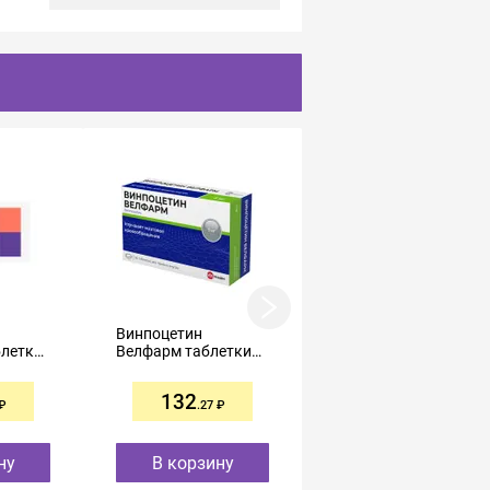
Винпоцетин
Винпоцетин
летки
Велфарм таблетки
таблетки 5мг №50
5мг №50
132
139
.27
.00
ну
В корзину
В корзину