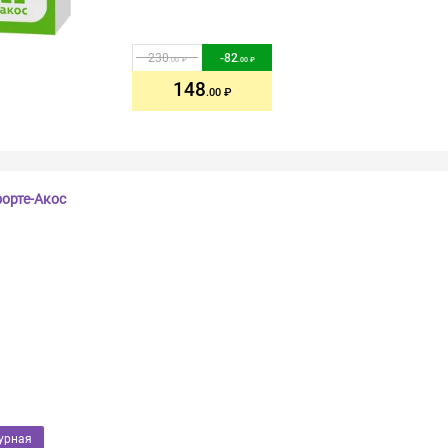
230
-
82
.00
.00
148
.00
орте-Акос
урная