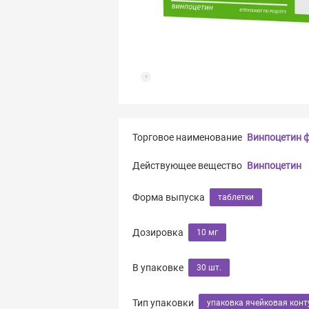
Торговое наименование
Винпоцетин ф
Действующее вещество
Винпоцетин
Форма выпуска
таблетки
Дозировка
10 мг
В упаковке
30 шт.
Тип упаковки
упаковка ячейковая конт