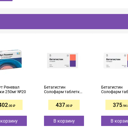
т Реневал
Бетагистин
Бетагистин
ки 250мг №20
Солофарм таблетки
Солофарм таб
24мг №30
16мг №30
402
437
375
.00
.00
.94
 корзину
В корзину
В корзи