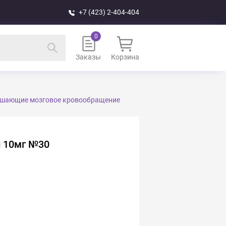
+7 (423) 2-404-404
Заказы
Корзина
учшающие мозговое кровообращение
и 10мг №30