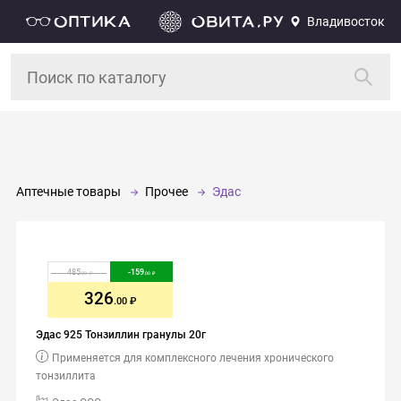
Владивосток
Аптечные товары
Прочее
Эдас
485
-
159
.00
.00
326
.00
Эдас 925 Тонзиллин гранулы 20г
Применяется для комплексного лечения хронического
тонзиллита