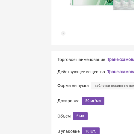
Торговое наименование
Транексамов
Действующее вещество
Транексамов
Форма выпуска
таблетки покрытые пл
Дозировка
50 мг/мл
Объем
5 мл
В упаковке
10 шт.